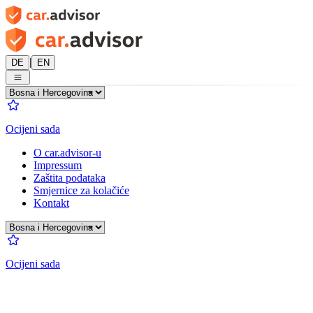
|
DE
EN
Ocijeni sada
O car.advisor-u
Impressum
Zaštita podataka
Smjernice za kolačiće
Kontakt
Ocijeni sada