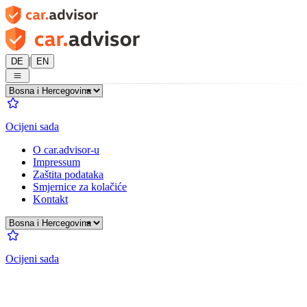
|
DE
EN
Ocijeni sada
O car.advisor-u
Impressum
Zaštita podataka
Smjernice za kolačiće
Kontakt
Ocijeni sada