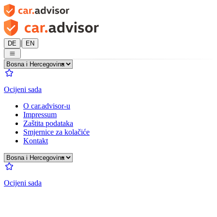
|
DE
EN
Ocijeni sada
O car.advisor-u
Impressum
Zaštita podataka
Smjernice za kolačiće
Kontakt
Ocijeni sada