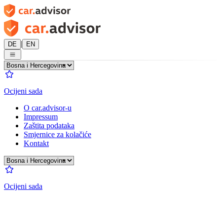
|
DE
EN
Ocijeni sada
O car.advisor-u
Impressum
Zaštita podataka
Smjernice za kolačiće
Kontakt
Ocijeni sada