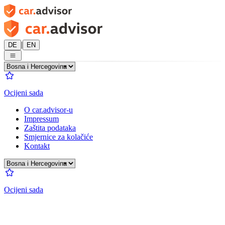
|
DE
EN
Ocijeni sada
O car.advisor-u
Impressum
Zaštita podataka
Smjernice za kolačiće
Kontakt
Ocijeni sada