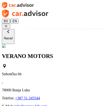
|
BS
EN
Nazad
VERANO MOTORS
Subotička bb
,
78000
Banja Luka
Telefon:
+387 51 245544