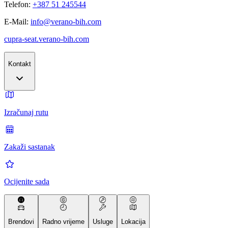
Telefon:
+387 51 245544
E-Mail:
info@verano-bih.com
cupra-seat.verano-bih.com
Kontakt
Izračunaj rutu
Zakaži sastanak
Ocijenite sada
Brendovi
Radno vrijeme
Usluge
Lokacija