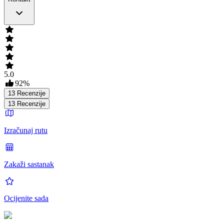
5.0
92
%
13
Recenzije
13
Recenzije
Izračunaj rutu
Zakaži sastanak
Ocijenite sada