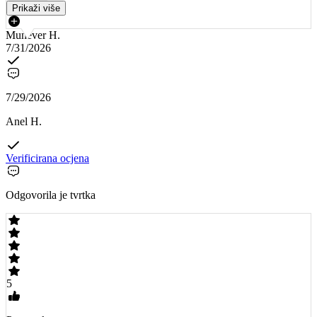
Prikaži više
Munever H.
7/31/2026
7/29/2026
Anel H.
Verificirana ocjena
Odgovorila je tvrtka
5