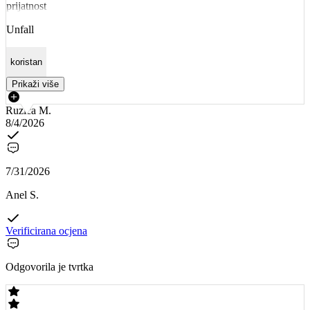
prijatnost
Unfall
koristan
Prikaži više
Ruzica M.
8/4/2026
7/31/2026
Anel S.
Verificirana ocjena
Odgovorila je tvrtka