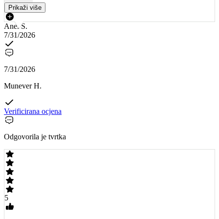
Prikaži više
Anel S.
7/31/2026
7/31/2026
Munever H.
Verificirana ocjena
Odgovorila je tvrtka
5