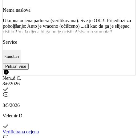
Nema naslova
Ukupna ocjena partnera (verifikovana): Sve je OK!!! Prijedlozi za
poboljšanje: Auto je vraceno (očišćeno) ...ali kao da ga je slijepac
cistijo!!!mala djeca bi ga bolje ocistila!!stvarno sramota!!
Service
koristan
Prikaži više
Nenad C.
8/6/2026
8/5/2026
Velemir D.
Verificirana ocjena