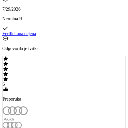
7/29/2026
Nermina H.
Verificirana ocjena
Odgovorila je tvrtka
5
Preporuka