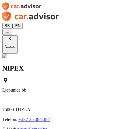
|
BS
EN
Nazad
NIPEX
Ljepunice bb
,
75000
TUZLA
Telefon:
+387 35 384 384