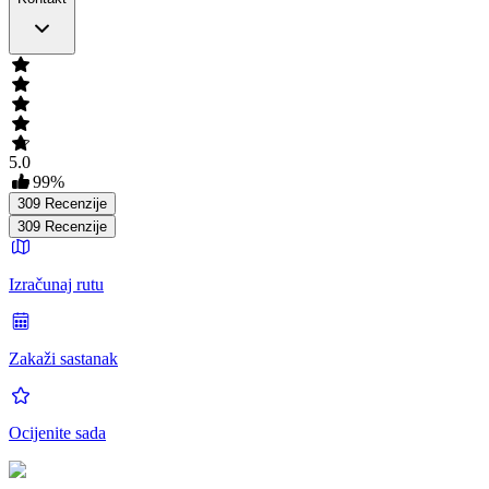
5.0
99
%
309
Recenzije
309
Recenzije
Izračunaj rutu
Zakaži sastanak
Ocijenite sada