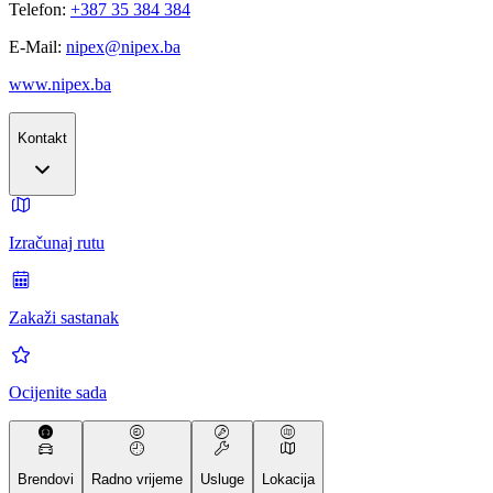
Telefon:
+387 35 384 384
E-Mail:
nipex@nipex.ba
www.nipex.ba
Kontakt
Izračunaj rutu
Zakaži sastanak
Ocijenite sada
Brendovi
Radno vrijeme
Usluge
Lokacija