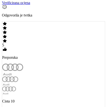
Verificirana ocjena
Odgovorila je tvrtka
5
Preporuka
Cista 10