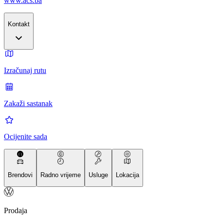
www.acs.ba
Kontakt
Izračunaj rutu
Zakaži sastanak
Ocijenite sada
Brendovi
Radno vrijeme
Usluge
Lokacija
Prodaja