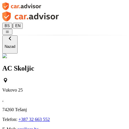
|
BS
EN
Nazad
AC Skoljic
Vukovo 25
,
74260
Tešanj
Telefon:
+387 32 663 552