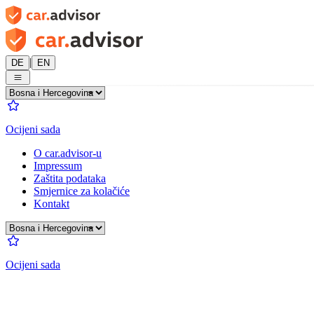
|
DE
EN
Ocijeni sada
O car.advisor-u
Impressum
Zaštita podataka
Smjernice za kolačiće
Kontakt
Ocijeni sada