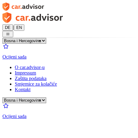
|
DE
EN
Ocijeni sada
O car.advisor-u
Impressum
Zaštita podataka
Smjernice za kolačiće
Kontakt
Ocijeni sada